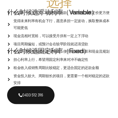
选择
什么时候选浮动利率（Variable）
希望多一点灵活度，例如提前还款、调整额度或重定价更方便
觉得未来利率有机会下行，愿意承担一定波动，换取整体成本
可能更低
现金流相对宽裕，可以接受月供有一定上下浮动
项目周期偏短，或预计会在较早阶段就还清贷款
什么时候选固定利率（Fixed）
希望月供和整体成本更可预期，便于做长期预算和现金流规划
担心利率上行，希望用固定利率来对冲不确定性
租金收入或销售周期比较稳定，更适合固定的还款金额
资金投入较大、周期较长的项目，更需要一个相对稳定的还款
安排
0433 512 316