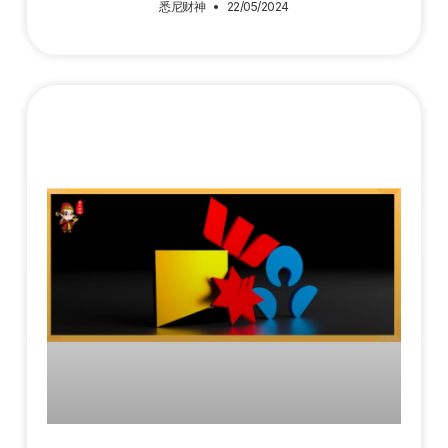
悉尼财神
22/05/2024
最新利率