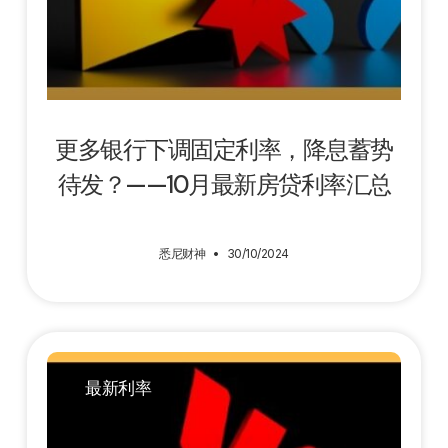
更多银行下调固定利率，降息蓄势
待发？——10月最新房贷利率汇总
悉尼财神
30/10/2024
最新利率