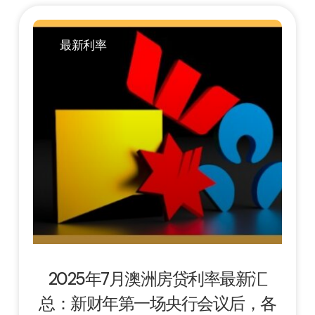
最新利率
2025年7月澳洲房贷利率最新汇
总：新财年第一场央行会议后，各