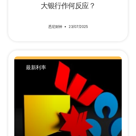
大银行作何反应？
悉尼财神
23/07/2025
最新利率