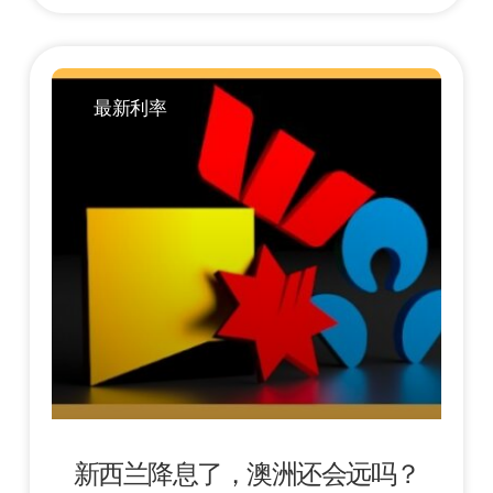
最新利率
新西兰降息了，澳洲还会远吗？