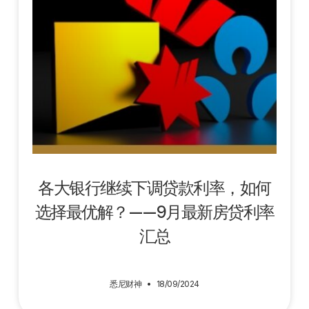
各大银行继续下调贷款利率，如何
选择最优解？——9月最新房贷利率
汇总
悉尼财神
18/09/2024