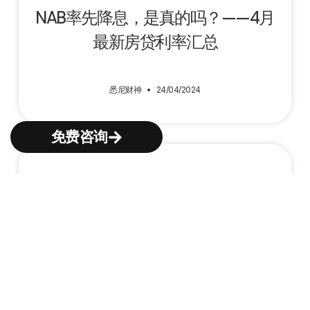
NAB率先降息，是真的吗？——4月
最新房贷利率汇总
悉尼财神
24/04/2024
免费咨询
最新利率