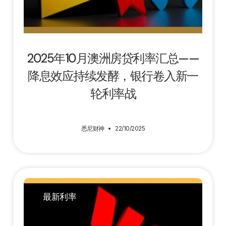
2025年10月澳洲房贷利率汇总——
降息效应持续发酵，银行卷入新一
轮利率战
悉尼财神
22/10/2025
最新利率