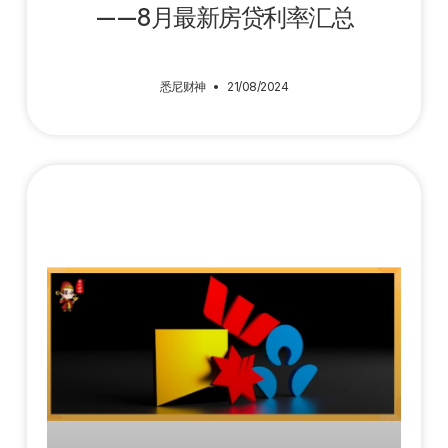
——8月最新房贷利率汇总
悉尼财神
21/08/2024
最新利率