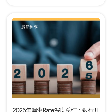
最新利率
2025年澳洲Rate深度总结：银行开