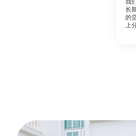
我
长
的
上