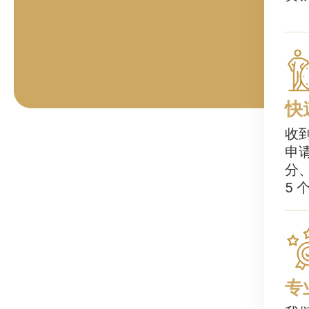
快
收
申
分
5
专