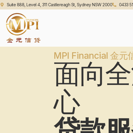
Suite 888, Level 4, 311 Castlereagh St, Sydney NSW 2000
0433 51
MPI Financial 金
面向全
心
贷款服