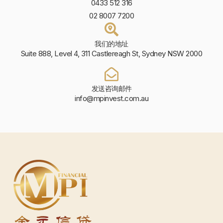
0433 512 316
02 8007 7200
我们的地址
Suite 888, Level 4, 311 Castlereagh St, Sydney NSW 2000
发送咨询邮件
info@mpinvest.com.au