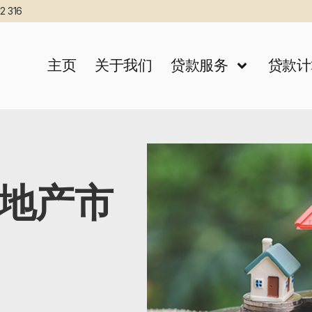
2 316
主页
关于我们
贷款服务
贷款计
地产市