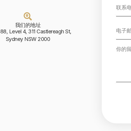
我们的地址
888, Level 4, 311 Castlereagh St,
Sydney NSW 2000