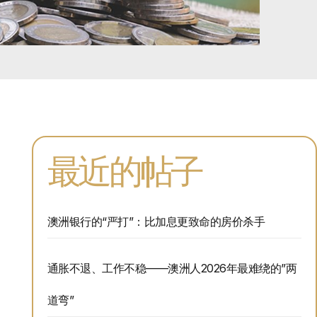
最近的帖子
澳洲银行的“严打”：比加息更致命的房价杀手
通胀不退、工作不稳——澳洲人2026年最难绕的”两
道弯”