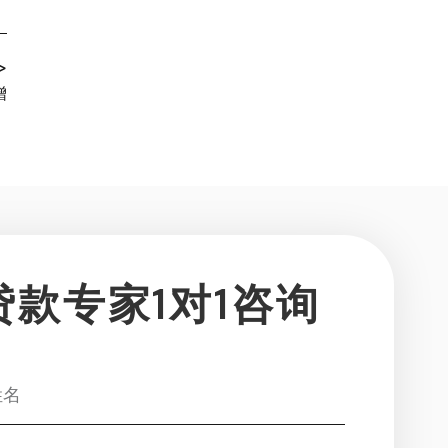
>
增
贷款专家1对1咨询