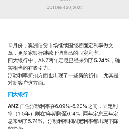
OCTOBER 30, 2024
10月份，澳洲信贷市场继续围绕着固定利率做文
章，更多家银行继续下调自己的固定利率。
四大银行中，ANZ两年定息已经来到了
5.74%
，确
实相当的有吸引力。
浮动利率折扣方面也出现了一些新的折扣，尤其是
对新客户这方面。
四大银行
ANZ
自住浮动利率在6.09%-6.20%之间，固定利
率（1-5年）则在1年期降至6.14%, 两年定息三年定
息来到了5.74%。浮动利率和固定利率都出现下降
的趋势。