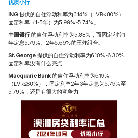
优质小行
ING
提供的自住浮动利率为6.14%（LVR<80%），
固定利率（1-5年）为5.99%-5.74%。
中国银行
的自住浮动利率为5.88%，而固定利率1
年定息5.79%、2年5.69%的王炸组合。
St. George
提供的自住浮动利率为6.10%-6.30%，
固定利率没有什么亮点
Macquarie Bank
的自住浮动利率为6.19%
（LVR≤80%），固定利率2年3年定息为5.79%至
5.79%，还是有很大的竞争力。