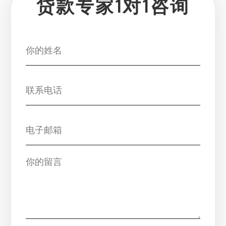
贷款专家1对1咨询