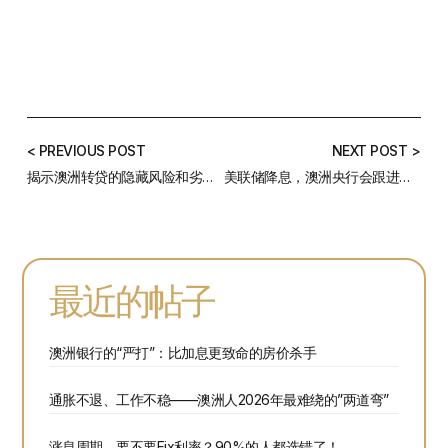
< PREVIOUS POST
NEXT POST >
揭示澳洲转贷的隐藏风险和劣势——你真的适合频繁转贷吗？
美联储降息，澳洲央行会跟进吗？利率博弈的真相！
最近的帖子
澳洲银行的“严打”：比加息更致命的房价杀手
通胀不退、工作不稳——澳洲人2026年最难绕的”两道弯”
涨息周期，要不要Fix利率？90%的人都选错了！