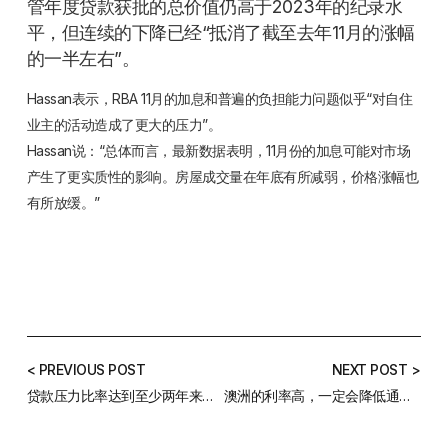
管年度贷款获批的总价值仍高于2023年的纪录水
平，但连续的下降已经“抵消了截至去年11月的涨幅
的一半左右”。
Hassan表示，RBA 11月的加息和普遍的负担能力问题似乎“对自住
业主的活动造成了更大的压力”。
Hassan说：“总体而言，最新数据表明，11月份的加息可能对市场
产生了更实质性的影响。房屋成交量在年底有所减弱，价格涨幅也
有所放缓。”
< PREVIOUS POST
NEXT POST >
贷款压力比率达到至少两年来的最高水平
澳洲的利率高，一定会降低通胀吗？