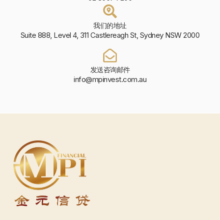
我们的地址
Suite 888, Level 4, 311 Castlereagh St, Sydney NSW 2000
发送咨询邮件
info@mpinvest.com.au