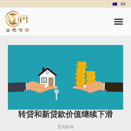
EN
转贷和新贷款价值继续下滑
悉尼财神