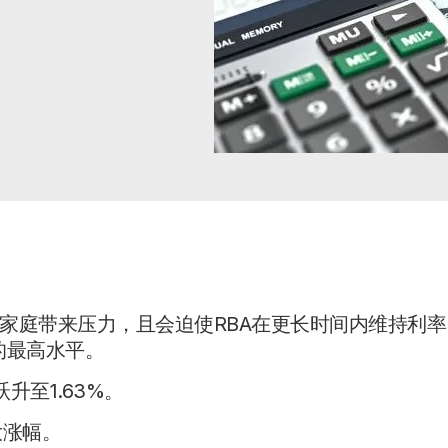
家庭带来压力，且会迫使RBA在更长时间内维持利率
的最高水平。
跃升至1.63%。
大涨幅。