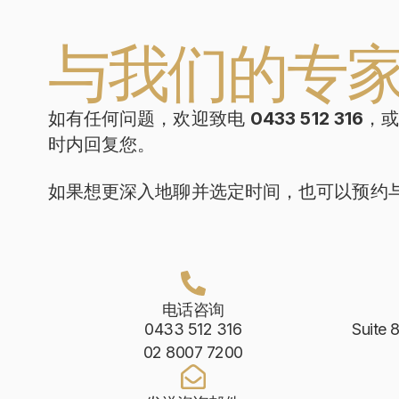
与我们的专
如有任何问题，欢迎致电
0433 512 316
，
时内回复您。
如果想更深入地聊并选定时间，也可以预约
电话咨询
0433 512 316
Suite 
02 8007 7200