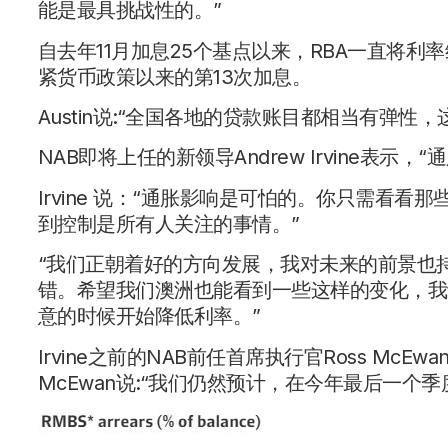
能是最具挑战性的。”
自去年11月加息25个基点以来，RBA一直将利率维
紧货币政策以来的第13次加息。
Austin说:“全国各地的贷款账目都相当有弹
NAB即将上任的新领导Andrew Irvine表示，
Irvine 说：“通胀影响是可怕的。你只需看
到控制是所有人关注的事情。”
“我们正朝着好的方向发展，我对未来的前景也
错。希望我们澳洲也能看到一些这样的变化，我
意的时候开始降低利率。”
Irvine之前的NAB前任首席执行官Ross M
McEwan说:“我们仍然预计，在今年最后一个