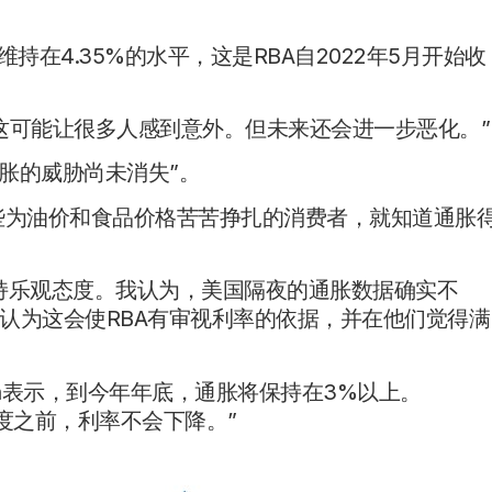
持在4.35%的水平，这是RBA自2022年5月开始收
性，这可能让很多人感到意外。但未来还会进一步恶化。”
“通胀的威胁尚未消失”。
看那些为油价和食品价格苦苦挣扎的消费者，就知道通胀
持乐观态度。我认为，美国隔夜的通胀数据确实不
认为这会使RBA有审视利率的依据，并在他们觉得满
cEwan表示，到今年年底，通胀将保持在3%以上。
季度之前，利率不会下降。”