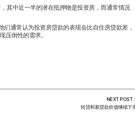
录，其中近一半的潜在抵押物是投资房，而通常情况
因为他们通常认为投资房贷款的表现会比自住房贷款差，
现压倒性的需求。
NEXT POST 
转贷和新贷款价值继续下