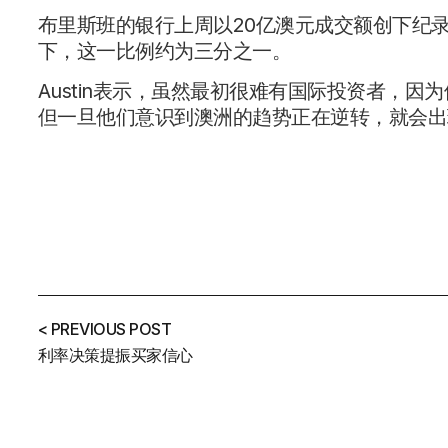
布里斯班的银行上周以20亿澳元成交额创下纪
下，这一比例约为三分之一。
Austin表示，虽然最初很难有国际投资者，
但一旦他们意识到澳洲的趋势正在逆转，就会出
< PREVIOUS POST
利率决策提振买家信心