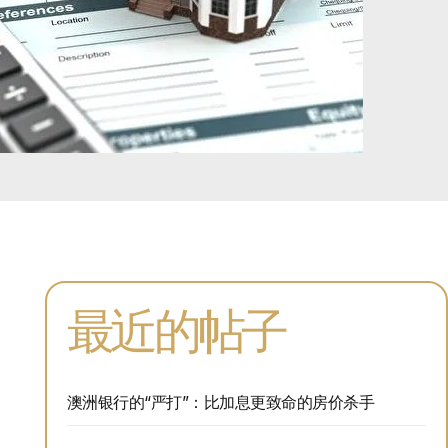
最近的帖子
澳洲银行的“严打”：比加息更致命的房价杀手