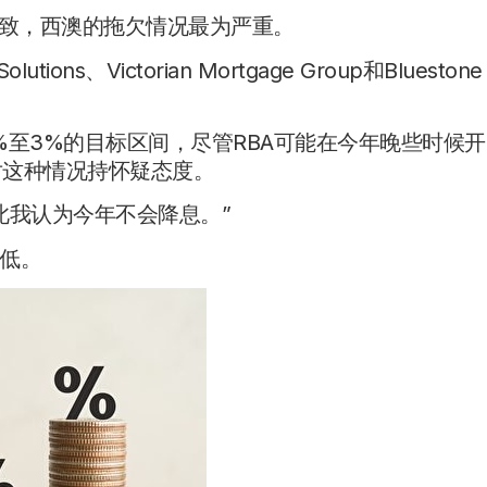
一致，西澳的拖欠情况最为严重。
ions、Victorian Mortgage Group和
Bluestone
2%至3%的目标区间，尽管RBA可能在今年晚些时候开
tin对这种情况持怀疑态度。
因此我认为今年不会降息。”
低。