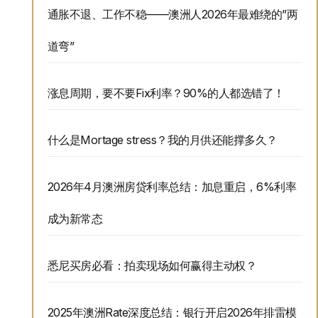
通胀不退、工作不稳——澳洲人2026年最难绕的”两
道弯”
涨息周期，要不要Fix利率？90%的人都选错了！
什么是Mortage stress？我的月供还能撑多久？
2026年4月澳洲房贷利率总结：加息重启，6%利率
成为新常态
悉尼买房必看：拍卖现场如何赢得主动权？
2025年澳洲Rate深度总结：银行开启2026年排雷模