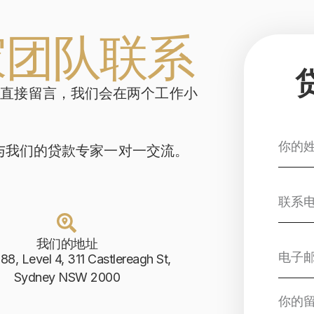
家团队联系
或直接留言，我们会在两个工作小
与我们的贷款专家一对一交流。
我们的地址
888, Level 4, 311 Castlereagh St,
Sydney NSW 2000