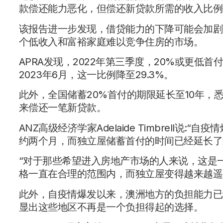
款偿还能力恶化，但偿还新贷款所需的收入比例仍略
该报告进一步发现，借贷能力的下降可能会加剧
个低收入和富裕家庭难以竞争住房的市场。
APRA发现，2022年第三季度，20%或更低
2023年6月，这一比例降至29.3%。
此外，全国储蓄20%首付的期限延长至10年，悉尼
来偿还一笔新贷款。
ANZ高级经济学家Adelaide Timbrell
约两个月，而独立屋储蓄首付的时间已经延长了
“对于那些希望进入房地产市场的人来说，这是
格一直在合理的范围内，而独立屋变得越来越遥
此外，自疫情爆发以来，澳洲地方的负担能力已
显出这些地区不再是一个负担得起的选择。