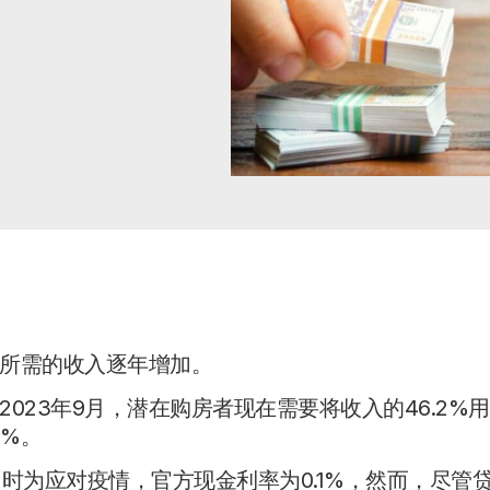
所需的收入逐年增加。
截至2023年9月，潜在购房者现在需要将收入的46.2%用
3%。
当时为应对疫情，官方现金利率为0.1%，然而，尽管