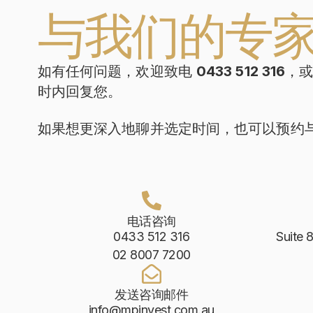
与我们的专
如有任何问题，欢迎致电
0433 512 316
，
时内回复您。
如果想更深入地聊并选定时间，也可以预约
电话咨询
0433 512 316
Suite 
02 8007 7200
发送咨询邮件
info@mpinvest.com.au