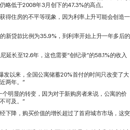
低于2008年3月创下的47.3%的高点。
获得住房的不平等现象，因为利率上升可能会创造一
首付的新贷款比例为35.9%，到利率开始上升一年多后
延长至12.6年，这也需要“创纪录”的58.1%的收入
说:“自疫情爆发以来，全国公寓储蓄20%首付的时间只改变了大
近两年。”
一个明显的转变，因为对于新购房者来说，公寓的价
不可及。”
经下降，购买价值的增长超过了首府城市市场，这突