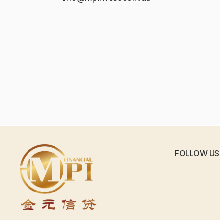
FOLLOW US