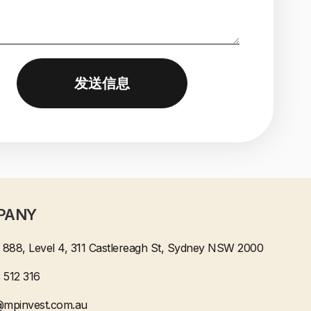
发送信息
PANY
e 888, Level 4, 311 Castlereagh St, Sydney NSW 2000
 512 316
@mpinvest.com.au