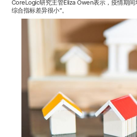
CoreLogic研究主管Eliza Owen表示
综合指标差异很小”。