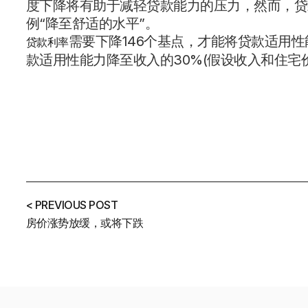
度下降将有助于减轻贷款能力的压力，然而，贷
例“降至舒适的水平”。
需要下降146个基点，才能将贷款适用性
贷款利率
款适用性能力降至收入的30%(假设收入和住宅
< PREVIOUS POST
房价涨势放缓，或将下跌