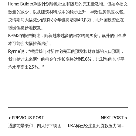
Home Builder刺激计划导致批文和随后的完工量激增。但如今批文
数量的减少，以及建筑材料成本的稳步上升，导致住房供应收缩。
疫情期间大幅减少的移民今年也将增加40多万，而外国投资正在
缓慢但稳步地恢复。
KPMG的报告概述，随着越来越多的房客转向买房，飙升的租金成
本可能会大幅推高房价。
Rynne说：“根据我们对新住宅完工的预测和财政部的人口预测，
我们估计未来两年的租金年增长率将达到5.6%，比3.1%的长期平
均水平高出2.5%。”
< PREVIOUS POST
NEXT POST >
通胀前景缓和，四大行下调固定利率
RBA称已经注意到贷款压力问题，但表示没有系统性风险