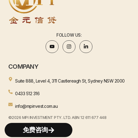
FOLLOW US:
COMPANY
Suite 888, Level 4, 311 Castlereagh St, Sydney NSW 2000
0433 512 316
info@mpinvest.com.au
©2026 MPI INVESTMENT PTY. LTD. ABN 12 611 677 448
WEBSITE BY HENJAY
免费咨询