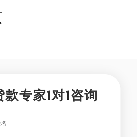
>
！
贷款专家1对1咨询