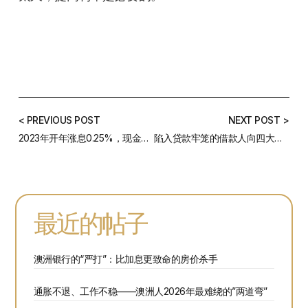
< PREVIOUS POST
NEXT POST >
2023年开年涨息0.25%，现金利率升至3.35%！不断升息，近百万澳洲家庭面临贷款冲击！
陷入贷款牢笼的借款人向四大银行转贷的希望渺茫
最近的帖子
澳洲银行的“严打”：比加息更致命的房价杀手
通胀不退、工作不稳——澳洲人2026年最难绕的”两道弯”