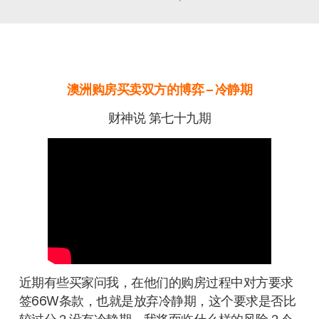
澳洲购房买卖双方的博弈 – 冷静期
财神说 第七十九期
近期有些买家问我，在他们的购房过程中对方要求
签66W条款，也就是放弃冷静期，这个要求是否比