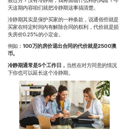
较过分？没有冷静期，我将面临什么样的风险？今
天这期内容咱们就把冷静期这事搞清楚。
冷静期其实是保护买家的一种条款，说通俗些就是
买家在特定时间内有解除合同的权利，代价就是损
失房价0.25%的小定金。
例如：
100万的房价退出合同的代价就是2500澳
币。
冷静期通常是5个工作日，
当然在对方同意的情况
下你也可以延长这个冷静期。