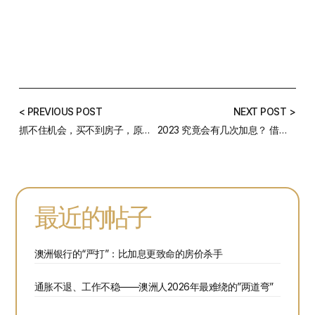
< PREVIOUS POST
NEXT POST >
抓不住机会，买不到房子，原因是没有快速度过这三道心“劫”
2023 究竟会有几次加息？ 借款人怎么办？
最近的帖子
澳洲银行的“严打”：比加息更致命的房价杀手
通胀不退、工作不稳——澳洲人2026年最难绕的”两道弯”