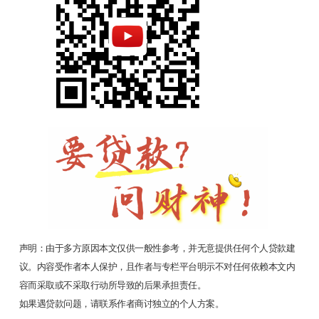
声明：由于多方原因本文仅供一般性参考，并无意提供任何个人贷款建
议。内容受作者本人保护，且作者与专栏平台明示不对任何依赖本文内
容而采取或不采取行动所导致的后果承担责任。
如果遇贷款问题，请联系作者商讨独立的个人方案。