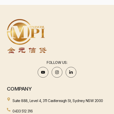
FOLLOW US:
COMPANY
Suite 888, Level 4, 311 Castlereagh St, Sydney NSW 2000
0433 512 316