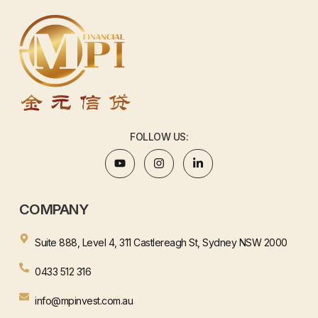
FOLLOW US:
COMPANY
Suite 888, Level 4, 311 Castlereagh St, Sydney NSW 2000
0433 512 316
info@mpinvest.com.au