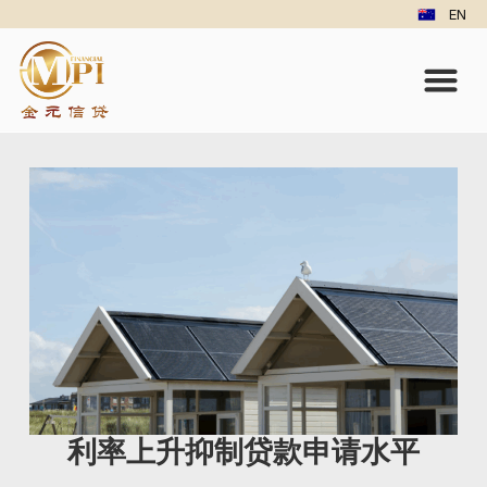
EN
利率上升抑制贷款申请水平