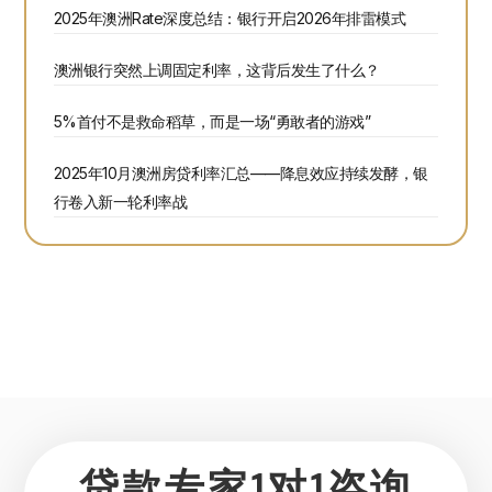
2025年澳洲Rate深度总结：银行开启2026年排雷模式
澳洲银行突然上调固定利率，这背后发生了什么？
5%首付不是救命稻草，而是一场“勇敢者的游戏”
2025年10月澳洲房贷利率汇总——降息效应持续发酵，银
行卷入新一轮利率战
贷款专家1对1咨询