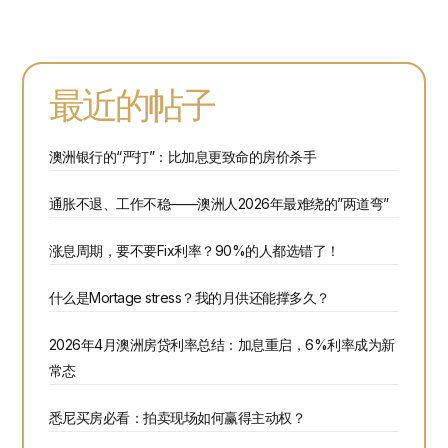
最近的帖子
澳洲银行的“严打”：比加息更致命的房价杀手
通胀不退、工作不稳——澳洲人2026年最难绕的”两道弯”
涨息周期，要不要Fix利率？90%的人都选错了！
什么是Mortage stress？我的月供还能撑多久？
2026年4月澳洲房贷利率总结：加息重启，6%利率成为新
常态
悉尼买房必看：拍卖现场如何赢得主动权？