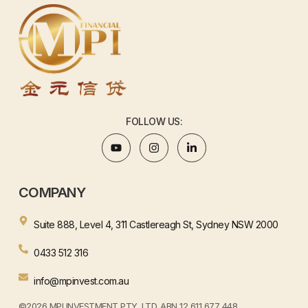
FOLLOW US:
COMPANY
Suite 888, Level 4, 311 Castlereagh St, Sydney NSW 2000
0433 512 316
info@mpinvest.com.au
©2026 MPI INVESTMENT PTY. LTD. ABN 12 611 677 448