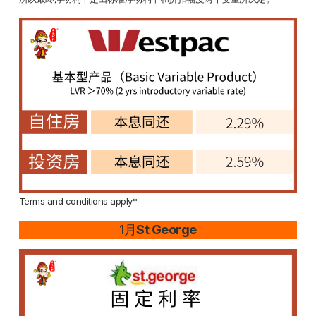
Terms and conditions apply*
1月
St George