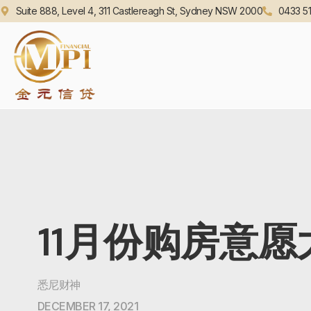
Suite 888, Level 4, 311 Castlereagh St, Sydney NSW 2000
0433 51
11月份购房意
悉尼财神
DECEMBER 17, 2021