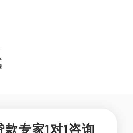
>
题
贷款专家1对1咨询