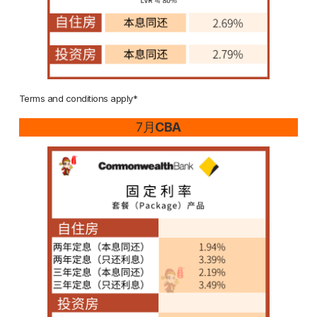
Terms and conditions apply*
7月
CBA