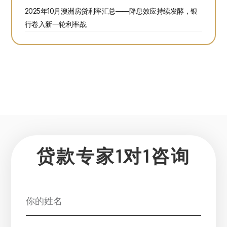
2025年10月澳洲房贷利率汇总——降息效应持续发酵，银
行卷入新一轮利率战
贷款专家1对1咨询