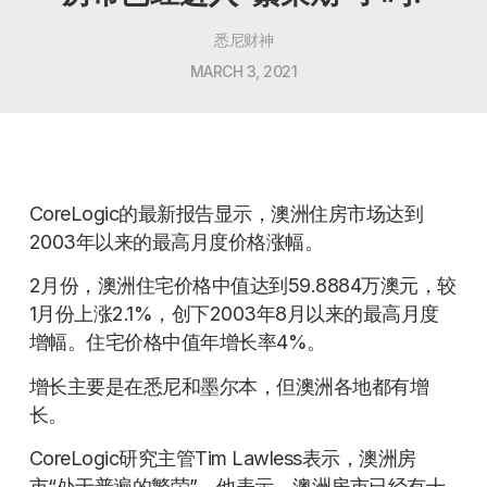
悉尼财神
MARCH 3, 2021
CoreLogic的最新报告显示，澳洲住房市场达到
2003年以来的最高月度价格涨幅。
2月份，澳洲住宅价格中值达到59.8884万澳元，较
1月份上涨2.1%，创下2003年8月以来的最高月度
增幅。住宅价格中值年增长率4%。
增长主要是在悉尼和墨尔本，但澳洲各地都有增
长。
CoreLogic研究主管Tim Lawless表示，澳洲房
市“处于普遍的繁荣”。他表示，澳洲房市已经有十