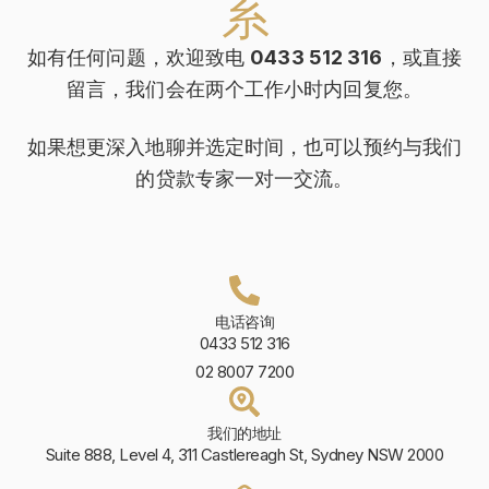
系
如有任何问题，欢迎致电
0433 512 316
，或直接
留言，我们会在两个工作小时内回复您。
如果想更深入地聊并选定时间，也可以预约与我们
的贷款专家一对一交流。
电话咨询
0433 512 316
02 8007 7200
我们的地址
Suite 888, Level 4, 311 Castlereagh St, Sydney NSW 2000