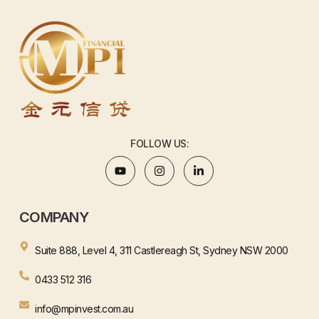
FOLLOW US:
COMPANY
Suite 888, Level 4, 311 Castlereagh St, Sydney NSW 2000
0433 512 316
info@mpinvest.com.au