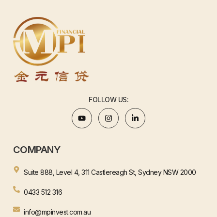
FOLLOW US:
COMPANY
Suite 888, Level 4, 311 Castlereagh St, Sydney NSW 2000
0433 512 316
info@mpinvest.com.au