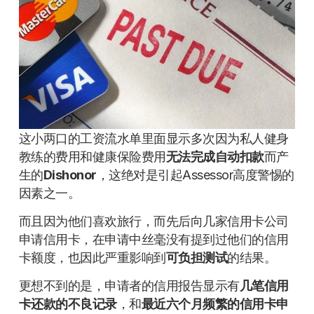
这小两口的工资流水单里面显示多次因为私人健身
教练的费用和健康保险费用
无法完成自动扣款
而产
生的
Dishonor
，这绝对是引起Assessor高度警惕的
因素之一。
而且因为他们喜欢旅行，而先后向几家信用卡公司
申请信用卡，在申请中丝毫没有提到过他们的信用
卡额度，也因此严重影响到
可负担测试
的结果。
更想不到的是，申请者的信用报告显示有
几笔信用
卡还款的不良记录
，和
最近六个月频繁的信用卡申