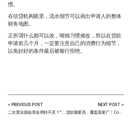
惯。
在信贷机构眼里，流水细节可以画出申请人的整体
财务地图。
正所谓什么都可以改，唯独习惯难改，所以在贷款
申请前几个月，一定要注意自己的消费行为细节，
以免好好的条件最后被银行拒绝。
< PREVIOUS POST
NEXT POST >
二次置业面临资金周转不灵？“换房神器”也许可以帮到你 |案例分析（原创）
贷款额更高，覆盖面更广！Covid19政府担保小企业贷款2.0抢先开箱