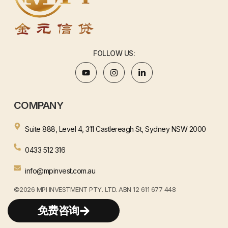
FOLLOW US:
COMPANY
Suite 888, Level 4, 311 Castlereagh St, Sydney NSW 2000
0433 512 316
info@mpinvest.com.au
©2026 MPI INVESTMENT PTY. LTD. ABN 12 611 677 448
WEBSITE BY HENJAY
免费咨询