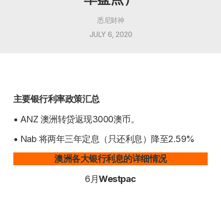
悉尼财神
JULY 6, 2020
主要银行利率政策汇总
• ANZ 澳洲转贷返现3000澳币。
• Nab 将两年三年定息（只还利息）降至2.59%
澳洲各大银行利息的详细情况
6月
Westpac