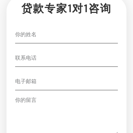
贷款专家1对1咨询