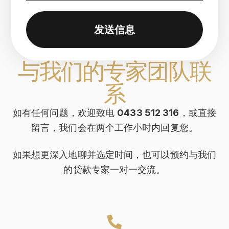
发送信息
与我们的专家团队联
系
如有任何问题，欢迎致电
0433 512 316
，或直接
留言，我们会在两个工作小时内回复您。
如果想更深入地聊并选定时间，也可以预约与我们
的贷款专家一对一交流。