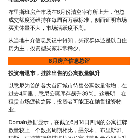
布里斯班房产市场在6月份清空率有所上升，但总
成交额度还维持在每周百万级标准，侧面证明市场
买卖体量不大，市场活跃度不高。
从当地中介信息反馈中得知，买家群体还是以自住
房为主，投资型买家非常稀少。
6月房产信息总评
投资者退市，挂牌出售的公寓数量飙升
以悉尼为首的各大首府城市待售公寓数量激增，在
过去4周里，悉尼公寓库存飙升39%。这表明，在
租赁市场疲软之际，投资者可能正在抛售投资物
业。
Domain数据显示，在截至6月14日四周的公寓挂牌
数量较上一个数据周期相比，墨尔本、布里斯班、