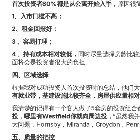
首次投资者
80%
都是从公寓开始入手，
原因很
1
、入市门槛不高；
2
、租金回报好；
3
、容易打理；
4
、持有成本相对较低，
同时尽量选择房龄比较
面将会是投资者很大的负担。
四、区域选择
根据我对成功投资人首次投资时的总结，他们大
有就业带，基建设施比较齐全，房屋供应量相对
我清楚的记得有一个客人做了5套房的投资组合
投，哪里有
Westfield
你就向周边投，
”虽然我
大问题，Hornsby，Miranda，Croydon，Pen
五、质量的把控