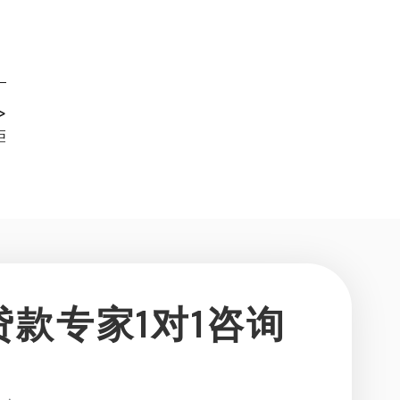
>
拒
贷款专家1对1咨询