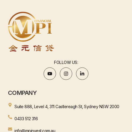
FOLLOW US:
COMPANY
Suite 888, Level 4, 311 Castlereagh St, Sydney NSW 2000
0433 512 316
info@mpinvest.com.au